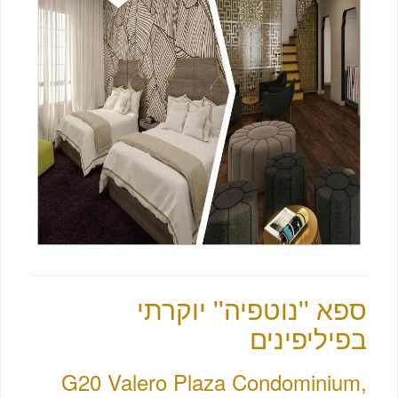
ספא ''נוטפיה'' יוקרתי
בפיליפינים
G20 Valero Plaza Condominium,