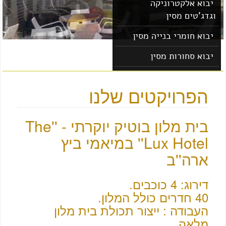
יבוא אלקטרוניקה
וגדג'טים מסין
יבוא חומרי בנייה מסין
יבוא סחורות מסין
יבוא מוצרים מסין
הפרויקטים שלנו
בית מלון בוטיק יוקרתי - ''The
Lux Hotel'' במיאמי ביץ
ארה''ב
דירוג: 4 כוכבים.
40 חדרים כולל המלון.
העבודה : ייצור תכולת בית מלון
מלאה