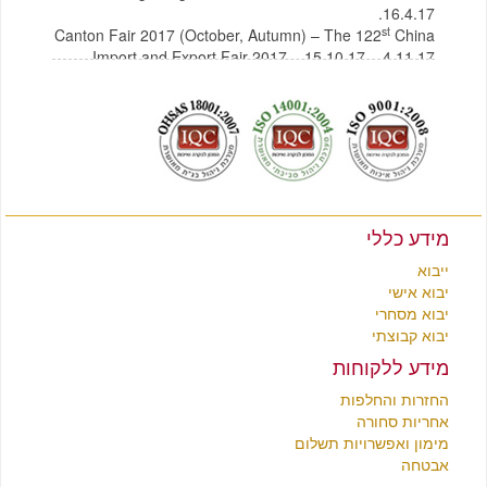
16.4.17.
st
Canton Fair 2017 (October, Autumn) – The 122
China
Import and Export Fair 2017 – 15.10.17 – 4.11.17
לצפייה בקטלוג תכולת בית מסין
לחץ כאן
לצפייה בקטלוג רהיטים מסין
לחץ כאן
מידע כללי
ייבוא
יבוא אישי
יבוא מסחרי
יבוא קבוצתי
מידע ללקוחות
החזרות והחלפות
אחריות סחורה
מימון ואפשרויות תשלום
אבטחה