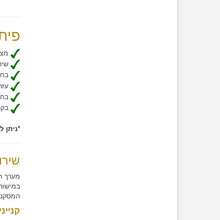
פית
מצי
שירט
בחיר
עזר
בחיר
​ בק
*ניתן 
שירו
מערך ה
במישור 
המסקנו
קניינ