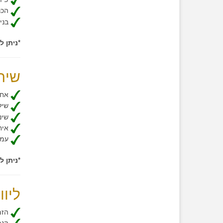
הכנת
בניי
*ניתן 
שיר
אחסנ
שילו
שינו
איחו
עמי
*ניתן 
ליוו
​הזמ
הנפק