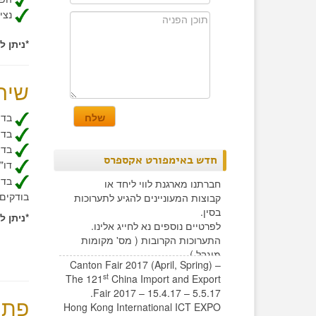
​ נצ
*ניתן 
שיר
בדיקת במהלך הי
בדיקת טרו
בדיק
חדש באימפורט אקספרס
​ דו
​ ב
חברתנו מארגנת לווי ליחד או
בודקים 
קבוצות המעוניינים להגיע לתערוכות
בסין.
*ניתן 
לפרטיים נוספים נא לחייג אלינו.
התערוכות הקרובות ( מס' מקומות
מוגבל )
Canton Fair 2017 (April, Spring) –
st
The 121
China Import and Export
Fair 2017 – 15.4.17 – 5.5.17.
פתי
Hong Kong International ICT EXPO