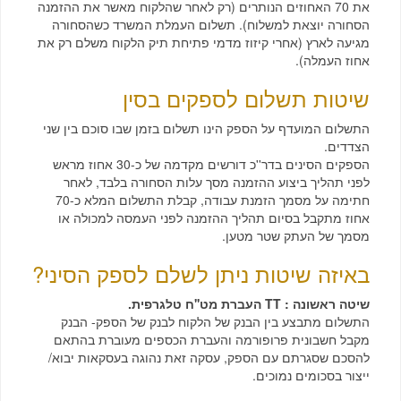
את 70 האחוזים הנותרים (רק לאחר שהלקוח מאשר את ההזמנה
הסחורה יוצאת למשלוח). תשלום העמלת המשרד כשהסחורה
מגיעה לארץ (אחרי קיזוז מדמי פתיחת תיק הלקוח משלם רק את
אחוז העמלה).
שיטות תשלום לספקים בסין
התשלום המועדף על הספק הינו תשלום בזמן שבו סוכם בין שני
הצדדים.
הספקים הסינים בדר''כ דורשים מקדמה של כ-30 אחוז מראש
לפני תהליך ביצוע ההזמנה מסך עלות הסחורה בלבד, לאחר
חתימה על מסמך הזמנת עבודה, קבלת התשלום המלא כ-70
אחוז מתקבל בסיום תהליך ההזמנה לפני העמסה למכולה או
מסמך של העתק שטר מטען.
באיזה שיטות ניתן לשלם לספק הסיני?
שיטה ראשונה : TT העברת מט''ח טלגרפית.
התשלום מתבצע בין הבנק של הלקוח לבנק של הספק- הבנק
מקבל חשבונית פרופורמה והעברת הכספים מעוברת בהתאם
להסכם שסגרתם עם הספק, עסקה זאת נהוגה בעסקאות יבוא/
ייצור בסכומים נמוכים.