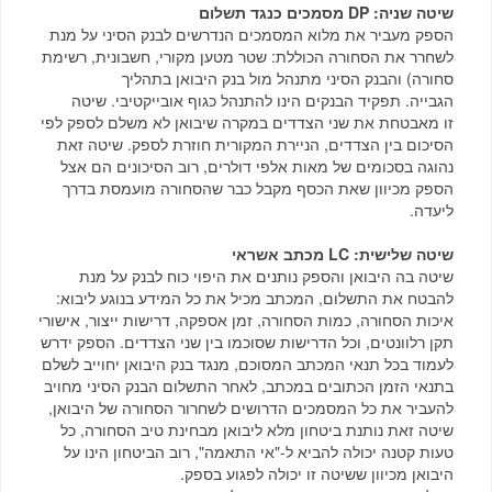
שיטה שניה: DP מסמכים כנגד תשלום
הספק מעביר את מלוא המסמכים הנדרשים לבנק הסיני על מנת
לשחרר את הסחורה הכוללת: שטר מטען מקורי, חשבונית, רשימת
סחורה) והבנק הסיני מתנהל מול בנק היבואן בתהליך
הגבייה. תפקיד הבנקים הינו להתנהל כגוף אובייקטיבי. שיטה
זו מאבטחת את שני הצדדים במקרה שיבואן לא משלם לספק לפי
הסיכום בין הצדדים, הניירת המקורית חוזרת לספק. שיטה זאת
נהוגה בסכומים של מאות אלפי דולרים, רוב הסיכונים הם אצל
הספק מכיוון שאת הכסף מקבל כבר שהסחורה מועמסת בדרך
ליעדה.
שיטה שלישית: LC מכתב אשראי
שיטה בה היבואן והספק נותנים את היפוי כוח לבנק על מנת
להבטח את התשלום, המכתב מכיל את כל המידע בנוגע ליבוא:
איכות הסחורה, כמות הסחורה, זמן אספקה, דרישות ייצור, אישורי
תקן רלוונטים, וכל הדרישות שסוכמו בין שני הצדדים. הספק ידרש
לעמוד בכל תנאי המכתב המסוכם, מנגד בנק היבואן יחוייב לשלם
בתנאי הזמן הכתובים במכתב, לאחר התשלום הבנק הסיני מחויב
להעביר את כל המסמכים הדרושים לשחרור הסחורה של היבואן,
שיטה זאת נותנת ביטחון מלא ליבואן מבחינת טיב הסחורה, כל
טעות קטנה יכולה להביא ל-"אי התאמה", רוב הביטחון הינו על
היבואן מכיוון ששיטה זו יכולה לפגוע בספק.