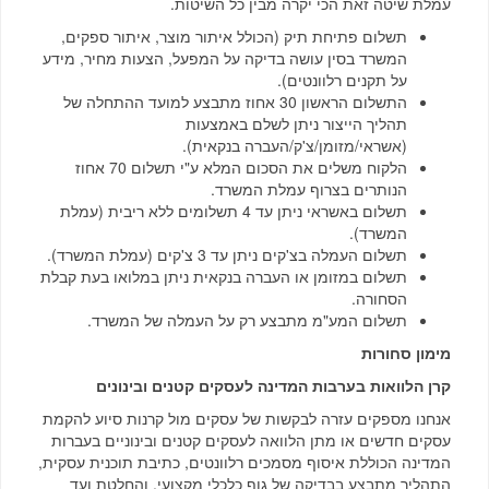
עמלת שיטה זאת הכי יקרה מבין כל השיטות.
תשלום פתיחת תיק (הכולל איתור מוצר, איתור ספקים,
המשרד בסין עושה בדיקה על המפעל, הצעות מחיר, מידע
על תקנים רלוונטים).
התשלום הראשון 30 אחוז מתבצע למועד ההתחלה של
תהליך הייצור ניתן לשלם באמצעות
(אשראי/מזומן/צ'ק/העברה בנקאית).
הלקוח משלים את הסכום המלא ע"י תשלום 70 אחוז
הנותרים בצרוף עמלת המשרד.
תשלום באשראי ניתן עד 4 תשלומים ללא ריבית (עמלת
המשרד).
תשלום העמלה בצ'קים ניתן עד 3 צ'קים (עמלת המשרד).
תשלום במזומן או העברה בנקאית ניתן במלואו בעת קבלת
הסחורה.
תשלום המע"מ מתבצע רק על העמלה של המשרד.
מימון סחורות
קרן הלוואות בערבות המדינה לעסקים קטנים ובינונים
אנחנו מספקים עזרה לבקשות של עסקים מול קרנות סיוע להקמת
עסקים חדשים או מתן הלוואה לעסקים קטנים ובינוניים בעברות
המדינה הכוללת איסוף מסמכים רלוונטים, כתיבת תוכנית עסקית,
התהליך מתבצע בבדיקה של גוף כלכלי מקצועי, והחלטת ועד