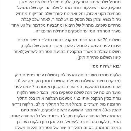
מתחיל שלב איתור הספקים, הלקוח מקבל קטלוגים של מגוון
ספקים, לאחר שהלקוח בוחר מתחיל שלב הבדיקה של המפעל
מבחינת תקני איכות, ותק ואמינות לאחר שלב הבדיקות מתחיל
ניהול משא ומתן מול הספק בנוגע למחיר, לאחר שלב קבלת
מחירים סופים, מתחיל של היבוא ומתבצעת מקדמה של 30 אחוז
מערך הסחורה המיועד לספקים לתחילת ההעבודה.
תשלום 70 אחוז הנותרים מתקבל בסיום תהליך הייצור ובקרת
איכות לפני העמסה למכולה לאחר אישור הזמנה של הלקוח,
תשלום עמלת המשרד מתקבלת בהגעת הסחורה לישראל(לאחר
קיזוז תשלום פתיחת תיק).
יבוא ישירות מסין
הלקוח מסכם מועד טיסה והגעה לסין ומשלם עבור פתיחת תיק
(מתקזז בסיום התשלום מעמלת המשרד) ונותן מקדמה של 10
אחוז מסכום ההשקעה המיועדת בחשבון נאמנות כ-7 ימים לפני
מועד הטיסה על מנת לשלם לספקים בסין, מנגד כאשר הלקוח
נוחת בסין המקבל אותו נציג מטעמנו המלווה אותו בכל תהליך
ההזמנה מול היצרניים ומנהל את כל התהליך מולם, הלקוח נדרש
להכין כ-30 אחוז מסך ההשקעה לשלם לספקים, לאחר סיום
ההזמנה של הסחורה הלקוח מקבל חשבונית של כל הסחורה אותה
הזמין, הלקוח טס בחזרה לישראל, בכל זמן נתון הלקוח מעודכן
במצב ההזמנה, בסיום תהליך הייצור של הסחורה הלקוח משלם