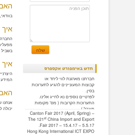
האם 
בוודאי
איך 
החברה מ
בשביל 
איך 
חדש באימפורט אקספרס
היצרני
חברתנו מארגנת לווי ליחד או
המידע ל
קבוצות המעוניינים להגיע לתערוכות
האם 
בסין.
לפרטיים נוספים נא לחייג אלינו.
אנחנו ש
התערוכות הקרובות ( מס' מקומות
יכולה 
מוגבל )
Canton Fair 2017 (April, Spring) –
st
The 121
China Import and Export
Fair 2017 – 15.4.17 – 5.5.17.
Hong Kong International ICT EXPO