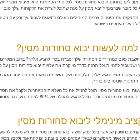
 מובילים בתחום היבוא סחורות מסין לכל סוגי הסחורות החל מיבוא מוצרי חשמ
 כל מוצר שברצונך לייבא מסין על מנת שתוכל לשרת את הלקוחות שלך טוב יותר
 מחזיקים את מיטב היצרנים המובילים בעולם ודואגים לעבוד אך ורק עם הטובי
לכל בעלי העסקים בישראל.
למה לעשות יבוא סחורות מסין?
שבת פעם כמה ידיים הסחורה שלך עוברת בכדי להגיע אלייך? ברוב המקרים 
 ושמעביר לחנויות וכל תחנה בדרך מייקרת את עלויות יבוא סחורות מסין על 
 כאשר המוצר מגיע אלייך הלקוחות שלך משלמים מאות אחוזים יותר ממה ש
התחנות שנגסו ביס בדרך.
ות יבוא סחורות מסין תוכל להוזיל את כל העלויות המיותרות ולקבל את הסחו
חירים מוגזמים ובכך תוכל להגיע להוזלה של 80% לפחות מערכת הסחורה שאתה רוכש היום בישראל.
יב מינימלי ליבוא סחורות מסין
וקחים בחשבון שכאשר בעל עסק עושה יבוא סחורות מסין הוא לא מצפה להשקיע
פתרונות אשר מאפשרים לבעלי עסקים קטנים ובינוניים להתאגד ולקבץ מכולה