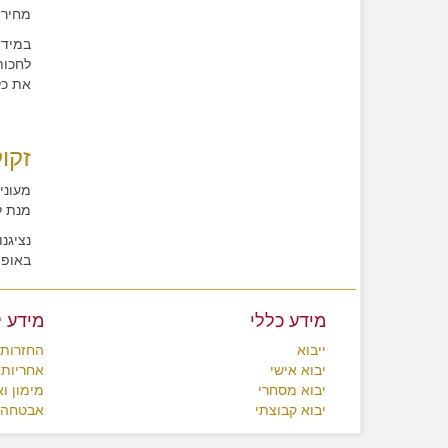
מחירי
במידה
לחכות
את כל
זקוק
מעוני
מנת ל
נציגנ
באופן 
מידע כללי
מידע 
ייבוא
החזרות 
יבוא אישי
אחריות 
יבוא מסחרי
מימון ו
יבוא קבוצתי
אבטחה