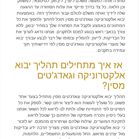
סחורה אתה למעשה משלם ליצרן, ליבואן, לסיטונאי, למשווק
וכן הלאה. כל צד בדרך מייקר את עלות הסחורה עד ההגעה
שלה לידיך ואתה משלם לכולם עבור התהליך הזה. באמצעות
יבוא אלקטרוניקה וגאדג'טים מסין תוכל לחתוך ולחסוך את כל
המתווכים באמצע ולקבל את הסחורה שלך במחיר יבואן, ללא
צורך בכאבי ראש בנוגע למכס ולתקנים. אנחנו נדאג לערוך את
כל הבדיקות, לייעץ, להמליץ ובסופו של דבר לבצע עבורך יבוא
של מוצרי אלקטרוניקה וגאדג'טים מסין לפי דרישותיך תוך
עמידה בתקנים.
אז איך מתחילים תהליך יבוא
אלקטרוניקה וגאדג'טים
מסין?
תהליך יבוא אלקטרוניקה וגאדג'טים מסין מתחיל בצעד אחד
פשוט,
כל שעליך לעשות הוא ליצור איתנו קשר, לספק את כל
הפרטים לפי ההנחיות שלנו ולתת לנו
לדאוג לכל השאר.אנחנו
בעלי ניסיון והכרה מעמיקה של התחום כך שנוכל לדאוג
לתקינת המוצרים, שילוח שלהם ושיחרורם מהמכס. יש לזכור
כי יבוא אלקטרוניקה וגאדג'טים מסין מצריך הרבה ידע ובדיקות
מול יצרנים מראש, החל מהמעגלים החשמליים, הלחמות,