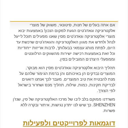
אם אתה בעלים של חנות, סיטונאי, משווק של מוצרי
אלקטרוניקה וגאדג'טים הגעת למקום הנכון! באמצעות יבוא
מוצרי אלקטרוניקה וגאדג'טים מסין שאנו מפעילים תוכל לייעל
לנהל ולחדש את מגוון האלקטרוניקה והגאדג'טים שרכשת עד
היום, לפתח מותג עצמאי בבעלותך, לרבות אריזות ייחודיות
וכל זאת באמצעות רכישה ישירות מהשווקים הרלוונטים
וממפעלי היצרנים המובילים בסין.
תהליך היבוא אלקטרוניקה וגאדג'טים מסין הוא מבוקר,
המוצרים נבדקים הן באיכותם והן ברמת הגימור שלהם על
מנת להבטיח את טיב המוצרים. מעבר לכך אנחנו דואגים
לבדיקת תקינות, כמות, שילוח, תהליך מכס ושחרור בישראל
לפי הצורך.
משרדנו ממוקם בלב ליבו של מרכז האלקטרוניקה של סין, שנז'ן
SHENZHEN
. כך שיש לנו יתרון נגישות, איתור ובקרה ללא
פשרות.
דוגמאות לפרוייקטים ולפעילות